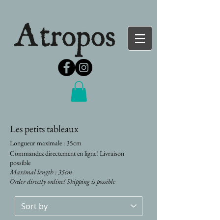
Les petits tableaux
Longueur maximale : 35cm
Commandez directement en ligne! Livraison
possible
Maximal length : 35cm
Order directly online! Shipping is possible