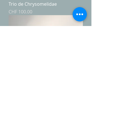
Trio de Chrysomelidae
Price
CHF 100.00
Duo de biblidinae
Out of stock