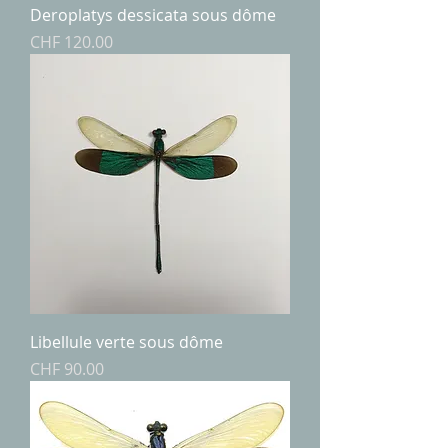
Deroplatys dessicata sous dôme
Price
CHF 120.00
Libellule verte sous dôme
Price
CHF 90.00