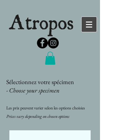
Sélectionnez votre spécimen
-
Choose your specimen
Les prix peuvent varier selon les options choisies
Prices vary depending on chosen options