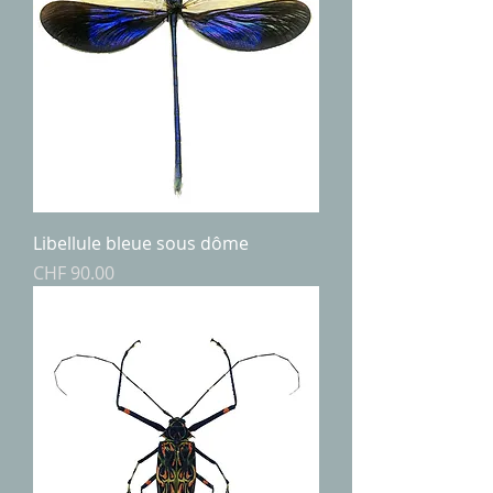
Libellule bleue sous dôme
Price
CHF 90.00