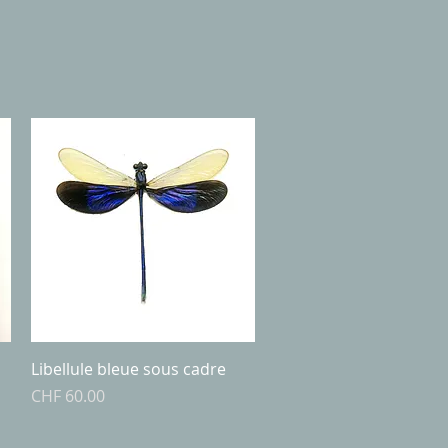
Quick View
Libellule bleue sous cadre
Price
CHF 60.00