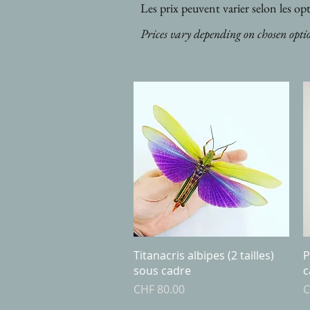
Les prix peuvent varier selon les opt
Prices vary depending on chosen opti
Quick View
Titanacris albipes (2 tailles)
P
sous cadre
c
Price
P
CHF 80.00
C