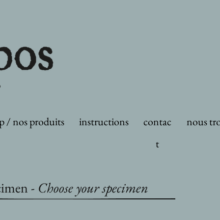
p / nos produits
instructions
contac
nous tr
t
cimen -
Choose your specimen