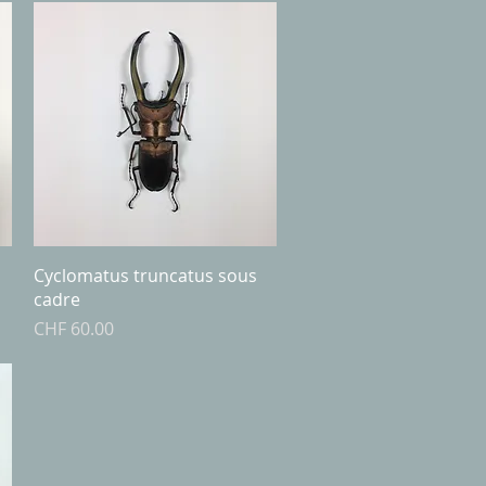
Quick View
Cyclomatus truncatus sous
cadre
Price
CHF 60.00