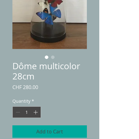
Dôme multicolor
28cm
Price
CHF 280.00
Quantity
*
Add to Cart